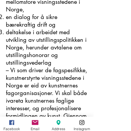
mellomstore visningsstedene i
Norge,
en dialog for å sikre
bærekraftig drift og
deltakelse i arbeidet med
utvikling av utstillingspolitikken i
Norge, herunder avtalene om
utstillingshonorar og
utstillingsvederlag
– Vi som driver de fagspesifikke,
kunstnerstyrte visningsstedene i
Norge er eid av kunstnernes
fagorganisasjoner. Vi skal både
ivareta kunstnernes faglige
interesser, og profesjonalisere
formidlingen av kunst. Gjennom
det nye nettverket skal vi jobbe
Facebook
Email
Address
Instagram