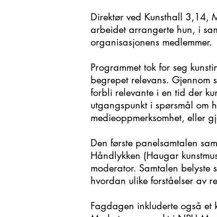
Direktør ved Kunsthall 3,14, M
arbeidet arrangerte hun, i sa
organisasjonens medlemmer.
Programmet tok for seg kunsti
begrepet relevans. Gjennom sa
forbli relevante i en tid der k
utgangspunkt i spørsmål om hv
medieoppmerksomhet, eller gje
Den første panelsamtalen saml
Håndlykken (Haugar kunstmuse
moderator. Samtalen belyste 
hvordan ulike forståelser av rel
Fagdagen inkluderte også et k