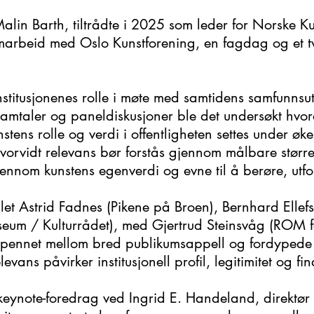
alin Barth, tiltrådte i 2025 som leder for Norske Ku
marbeid med Oslo Kunstforening, en fagdag og et tv
nstitusjonenes rolle i møte med samtidens samfunnsu
mtaler og paneldiskusjoner ble det undersøkt hvord
unstens rolle og verdi i offentligheten settes under ø
orvidt relevans bør forstås gjennom målbare større
nnom kunstens egenverdi og evne til å berøre, utford
et Astrid Fadnes (Pikene på Broen), Bernhard Ellef
um / Kulturrådet), med Gjertrud Steinsvåg (ROM for
spennet mellom bred publikumsappell og fordypede 
evans påvirker institusjonell profil, legitimitet og fi
eynote-foredrag ved Ingrid E. Handeland, direktør 