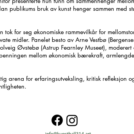
tor presenterte hun funn om sammenhenger mellom 
dan publikums bruk av kunst henger sammen med støtte
 tok for seg økonomiske rammevilkår for mellomstore
ate midler. Panelet besto av Arne Vestbø (Bergenses
olveig Øvstebø (Astrup Fearnley Museet), moderert 
 spenningen mellom økonomisk bærekraft, armlengde
g arena for erfaringsutveksling, kritisk refleksjon o
entligheten.
info@kunsthall314.art