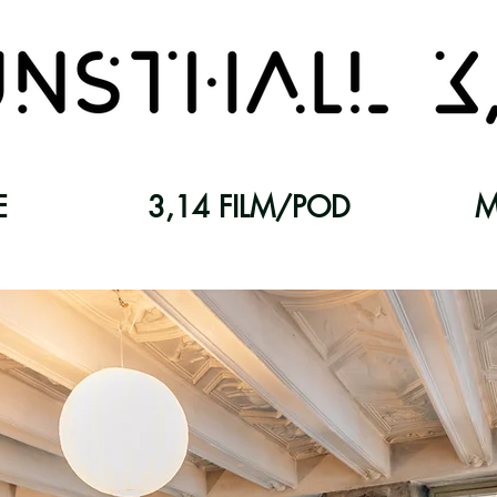
E
3,14 FILM/POD
M