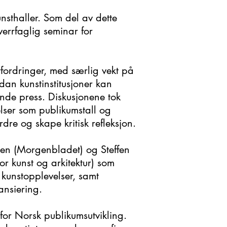
nsthaller. Som del av dette
errfaglig seminar for
tfordringer, med særlig vekt på
an kunstinstitusjoner kan
kende press. Diskusjonene tok
lser som publikumstall og
re og skape kritisk refleksjon.
sen (Morgenbladet) og Steffen
 kunst og arkitektur) som
kunstopplevelser, samt
nansiering.
for Norsk publikumsutvikling.