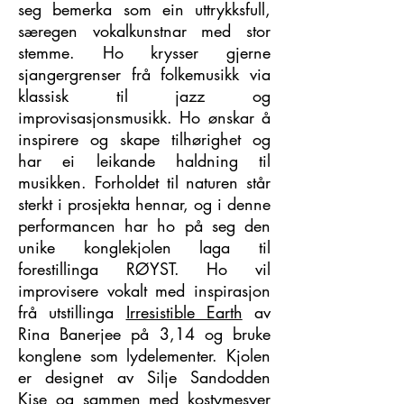
seg bemerka som ein uttrykksfull,
særegen vokalkunstnar med stor
stemme. Ho krysser gjerne
sjangergrenser frå folkemusikk via
klassisk til jazz og
improvisasjonsmusikk. Ho ønskar å
inspirere og skape tilhørighet og
har ei leikande haldning til
musikken. Forholdet til naturen står
sterkt i prosjekta hennar, og i denne
performancen har ho på seg den
unike konglekjolen laga til
forestillinga RØYST. Ho vil
improvisere vokalt med inspirasjon
frå utstillinga
Irresistible Earth
av
Rina Banerjee på 3,14 og bruke
konglene som lydelementer. Kjolen
er designet av Silje Sandodden
Kise og sammen med kostymesyer