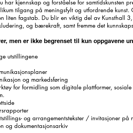
du har kjennskap og forståelse for samtidskunsten pr
likum tilgang på meningsfylt og utfordrende kunst
n liten fagstab. Du blir en viktig del av Kunsthall
inkludering, og bærekraft, samt fremme det kunnskap
er, men er ikke begrenset til kun oppgavene u
ge utstillingene
omunikasjonsplaner
munikasjon og markedsføring
ktøy for formidling som digitale plattformer, sosiale m
m.
ttside
rsrapporter
tstillings- og arrangementstekster / invitasjoner på
jon og dokumentasjonsarkiv