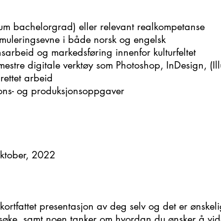
um bachelorgrad) eller relevant realkompetanse
ormuleringsevne i både norsk og engelsk
sarbeid og markedsføring innenfor kulturfeltet
stre digitale verktøy som Photoshop, InDesign, (Illu
rettet arbeid
jons- og produksjonsoppgaver
 oktober, 2022
rtfattet presentasjon av deg selv og det er ønskel
 søke, samt noen tanker om hvordan du ønsker å vid