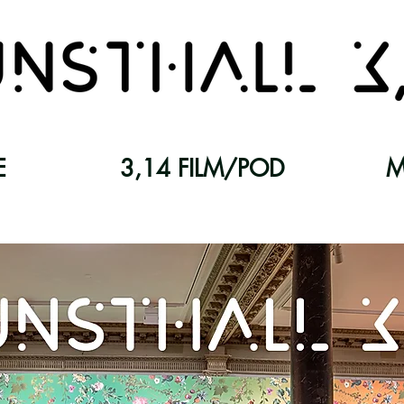
E
3,14 FILM/POD
M