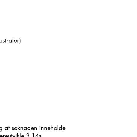
strator)
ig at søknaden inneholde
ereutvikle 3,14s