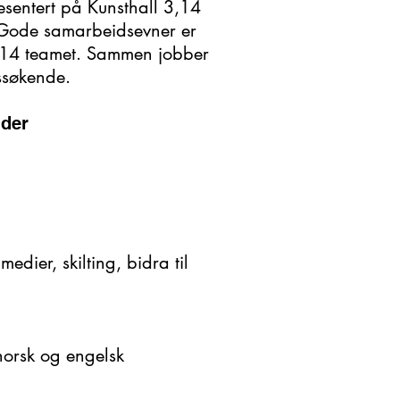
esentert på Kunsthall 3,14
. Gode samarbeidsevner er
 3,14 teamet. Sammen jobber
ssøkende.
nder
edier, skilting, bidra til
 norsk og engelsk