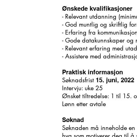
Ønskede kvalifikasjoner
- Relevant utdanning (minim
- God muntlig og skriftlig f
- Erfaring fra kommunikasjon
- Gode datakunnskaper og me
- Relevant erfaring med utad
- Assistere med administras
Praktisk informasjon
Søknadsfrist
15. juni, 2022
Intervju: uke 25
Ønsket tiltredelse: 1 til 15.
Lønn etter avtale
Søknad
Søknaden må inneholde en ko
hva som motiverer deg til å