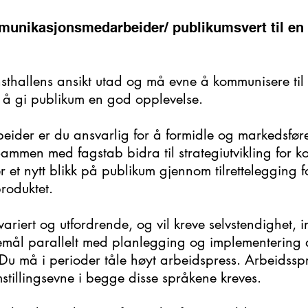
munikasjonsmedarbeider/ publikumsvert til e
sthallens ansikt utad og må evne å kommunisere til
 å gi publikum en god opplevelse.
der er du ansvarlig for å formidle og markedsfør
 Sammen med fagstab bidra til strategiutvikling for
er et nytt blikk på publikum gjennom tilrettelegging 
produktet.
iert og utfordrende, og vil kreve selvstendighet, ini
remål parallelt med planlegging og implementering
 må i perioder tåle høyt arbeidspress. Arbeidsspr
mstillingsevne i begge disse språkene kreves.